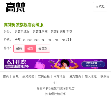
导航栏
高梵男装旗舰店羽绒服
分类：
男装羽绒服
男装休闲裤
男装针织衫/毛衣
价格：
全部
0 - 100
100 - 300
300 - 500
500以上
排序：
最热
最新
最喜欢
首页
|
高梵
|
高梵男装
|
友情链接
|
网站地图
|
设为首页
|
加入收藏
|
联系我
们
版权所有©
高梵羽绒服旗舰店
如有侵权请联系